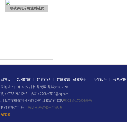
眼镜鼻托专用注射硅胶
涂布硅胶
返回首页
|
宏图硅胶
|
硅胶产品
|
硅胶资讯
硅胶案例
|
合作伙伴
|
联系宏图
司地址：广东省 深圳市 龙岗区 龙城大道3020
机：0755-28342471 邮箱：279840520@qq.com
深圳市宏图硅胶科技有限公司 版权所有 ICP:
粤ICP备17099390号
模具硅胶生产厂家：
深圳液体硅胶生产基地
网站地图
半透明模具硅胶