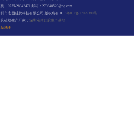
机：0755-28342471 邮箱：279840520@qq.com
深圳市宏图硅胶科技有限公司 版权所有 ICP:
粤ICP备17099390号
模具硅胶生产厂家：
深圳液体硅胶生产基地
网站地图
果冻胶
电子灌封胶