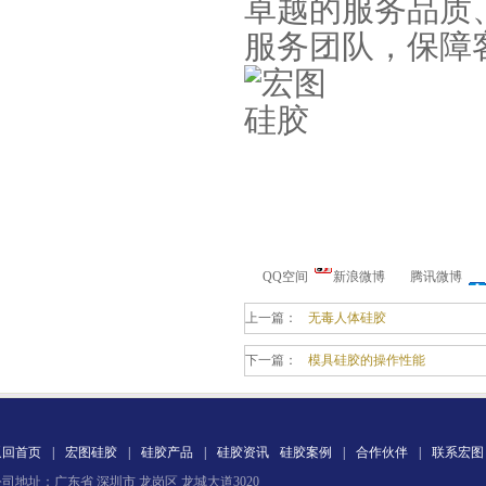
卓越的服务品质
服务团队，保障
手板硅胶
QQ空间
新浪微博
腾讯微博
上一篇：
无毒人体硅胶
下一篇：
模具硅胶的操作性能
高效过滤器液槽胶
返回首页
|
宏图硅胶
|
硅胶产品
|
硅胶资讯
硅胶案例
|
合作伙伴
|
联系宏图
司地址：广东省 深圳市 龙岗区 龙城大道3020