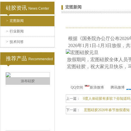
硅胶资讯
宏图新闻
News Center
>
宏图新闻
水泥地暖模块模具硅胶
>
行业新闻
根据《国务院办公厅公布202
>
技术问答
2026年1月1日-1月3日放假，
推荐产品
Recommended
放假期间，宏图硅胶全体人员
宏图硅胶，祝大家元旦快乐，
眼镜鼻托专用注射硅胶
QQ空间
新浪微博
腾讯微博
上一篇：
0度人体硅胶有多软？你知道吗
下一篇：
宏图硅胶2026年春节放假通知