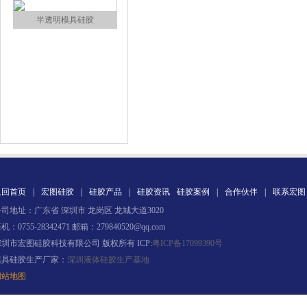
涂布硅胶
半透明模具硅胶
返回首页
|
宏图硅胶
|
硅胶产品
|
硅胶资讯
硅胶案例
|
合作伙伴
|
联系宏图
司地址：广东省 深圳市 龙岗区 龙城大道3020
机：0755-28342471 邮箱：279840520@qq.com
深圳市宏图硅胶科技有限公司 版权所有 ICP:
粤ICP备17099390号
模具硅胶生产厂家：
深圳液体硅胶生产基地
网站地图
注射硅胶