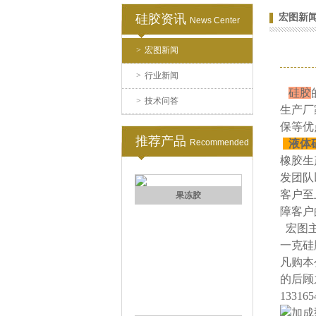
硅胶资讯
宏图新
News Center
>
宏图新闻
高效过滤器液槽胶
>
行业新闻
硅胶
>
技术问答
生产厂
保等优
推荐产品
Recommended
液体
橡胶生
发团队
客户至
果冻胶
障客户
宏图主
一克硅
凡购本
的后顾
133165