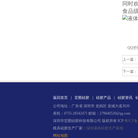
同时
食品
注射硅胶
QQ空
上一篇：
下一篇：
手板硅胶
返回首页
|
宏图硅胶
|
硅胶产品
|
硅胶资讯
公司地址：广东省 深圳市 龙岗区 龙城大道3020
座机：0755-28342471 邮箱：279840520@qq.com
深圳市宏图硅胶科技有限公司 版权所有 ICP:
粤ICP备
模具硅胶生产厂家：
深圳液体硅胶生产基地
网站地图