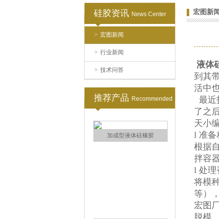
硅胶资讯
宏图新
News Center
环保电子灌封胶
>
宏图新闻
>
行业新闻
液体
>
技术问答
到其
活中
推荐产品
最近
Recommended
了之
天小
缩合型液体硅胶
l 准
根据
拌容
l 处
将模
等）
宏图
脱模