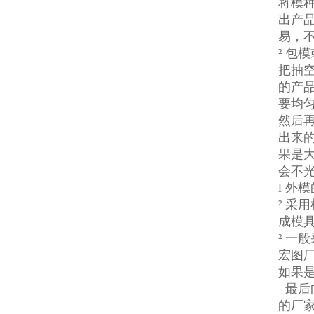
将模
出产
易，
² 包
把抽
的产
要均
涂布硅胶
然后
出来
果是
会不
l 外
² 
成模
² 
宏图
半透明模具硅胶
如果
最后
的厂