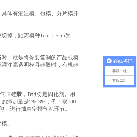
，具体有灌注模、包模、分片模开
，距离模种1cm-1.5cm为
省时，就是将你要复制的产品或模
在线咨询
隙灌注高透明模具硅胶时，有机硅
客服一组
剂
客服二组
无气味
硅胶
，B组份是固化剂。用
加量是2%-3%，例：取100
匀，进行抽真空排气泡环节。
片模。