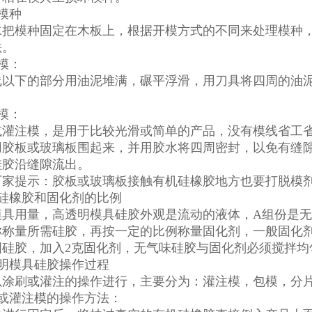
定模种
水把模种固定在木板上，根据开模方式的不同来处理模种
法。
片模：
以下的部分用油泥堆满，碾平浮滑，用刀具将四周的油泥切掉
注模：
或灌注模，是用于比较光滑或简单的产品，没有模线省工
用胶板或玻璃板围起来，并用胶水将四周密封，以免有缝
硅胶沿缝隙流出。
厂家提示：胶板或玻璃板接触有机硅橡胶地方也要打脱模
机硅橡胶和固化剂的比例
模具用量，高透明模具硅胶外观是流动的液体，A组份是
称量所需硅胶，再按一定的比例称量固化剂，一般固化剂的添
图硅胶，加入2克固化剂，无气味硅胶与固化剂必须搅拌均
高透明模具硅胶操作过程
以涂刷或灌注的操作进行，主要分为：灌注模，包模，分
模或灌注模的操作方法：