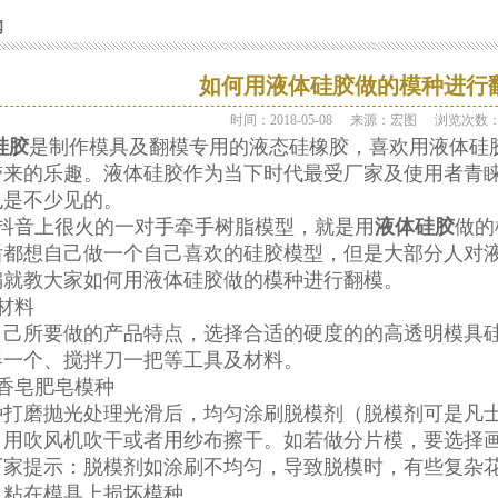
闻
如何用液体硅胶做的模种进行
时间：2018-05-08
来源：宏图
浏览次数
硅胶
是制作模具及翻模专用的液态硅橡胶，喜欢用液体硅
带来的乐趣。液体硅胶作为当下时代最受厂家及使用者青
也是不少见的。
抖音上很火的一对手牵手树脂模型，就是用
液体硅胶
做的
后都想自己做一个自己喜欢的硅胶模型，但是大部分人对
编就教大家如何用液体硅胶做的模种进行翻模。
备材料
自己所要做的产品特点，选择合适的硬度的的高
透明模具
器一个、搅拌刀一把等工具及材料。
理香皂肥皂模种
种打磨抛光处理光滑后，均匀涂刷脱模剂（脱模剂可是凡
，用吹风机吹干或者用纱布擦干。如若做分片模，要选择
厂家提示：脱模剂如涂刷不均匀，导致脱模时，有些复杂
，粘在模具上损坏模种。