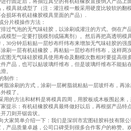
种进行固定后，将抽过真空的有机硅橡胶直接倒入产品上
品，模具就成型了（注：灌注模一般采用硬度比较软的翻
不会损坏有机硅橡胶模具里面的产品）.
模或分片模操作方法：
空排过气泡的无气味硅胶，以涂刷或灌注的方式。倒在产
品或模型一定要打脱模剂或隔离剂）。然后再把高透明模
匀，30分钟后粘贴一层纱布纤纬布来增加无气味硅胶的强
再涂刷一层有机硅橡胶，再粘贴一层纱布纤纬布，这样两
的宏图无气味硅胶模具使用寿命及翻模次数相对要提高很
大件产品，也可以贴玻璃纤维布，但是玻璃纤维布不能贴
光滑。
模的制作：
采用树脂涂刷的方式，涂刷一层树脂就粘贴一层玻纤布，再
具外模了。
一般采用的方法和材料是将模具四周，用胶板或木板围起来
厂家提示：有机硅橡胶模具最终做好以后，再根据产品特
是开刀则开锯齿状。
向大家简单介绍一下：我们是深圳市宏图硅胶科技有限公
家，产品质量卓越，公司口碑受到很多合作客户的称赞。