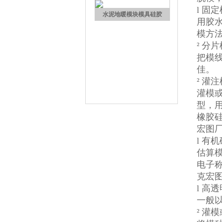
加成型液体硅橡胶
l 固
用胶
模方
² 分
把模线
佳。
² 灌
灌模
型，
水泥地暖模块模具硅胶
橡胶
宏图
l 有
估算
电子称
克宏
l 
一般
眼镜鼻托专用注射硅胶
² 灌