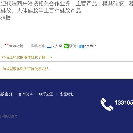
欢迎代理商来洽谈相关合作业务。主营产品：模具硅胶、
级硅胶、
人体硅胶
等上百种硅胶产品。
间
新浪微博
腾讯微博
人人网
微信
分享到：
抖音上很火的液体硅胶了解一下
加成型液体硅胶正确使用方法
硅胶案例
|
合作伙伴
|
联系宏图
|
宏图时刻
17099390号