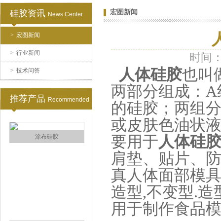
硅胶资讯
宏图新闻
News Center
水泥地暖模块模具硅胶
>
宏图新闻
>
行业新闻
时间：2
人体硅胶
也叫
>
技术问答
两部分组成：A
推荐产品
Recommended
的硅胶；两组分
或皮肤色油状
眼镜鼻托专用注射硅胶
要用于
人体硅
肩垫、贴片、
真人体面部模具
造型,不变型.
用于制作食品