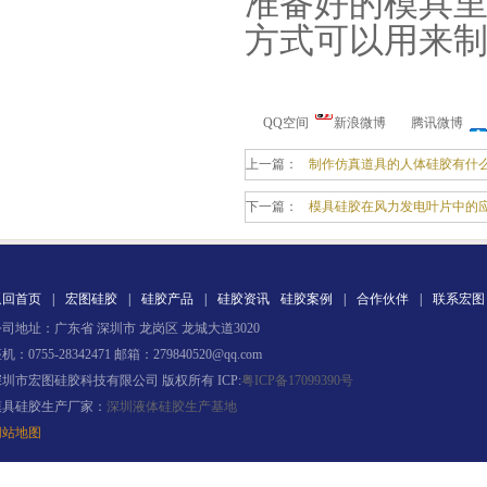
准备好的模具
方式可以用来
QQ空间
新浪微博
腾讯微博
上一篇：
制作仿真道具的人体硅胶有什
手板硅胶
下一篇：
模具硅胶在风力发电叶片中的
返回首页
|
宏图硅胶
|
硅胶产品
|
硅胶资讯
硅胶案例
|
合作伙伴
|
联系宏图
司地址：广东省 深圳市 龙岗区 龙城大道3020
机：0755-28342471 邮箱：279840520@qq.com
深圳市宏图硅胶科技有限公司 版权所有 ICP:
粤ICP备17099390号
高效过滤器液槽胶
模具硅胶生产厂家：
深圳液体硅胶生产基地
网站地图