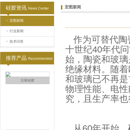
硅胶资讯
宏图新闻
News Center
>
宏图新闻
涂布硅胶
>
行业新闻
作为可替代陶
>
技术问答
十世纪
40
年代问
始，陶瓷和玻璃
推荐产品
Recommended
绝缘材料。随着
和玻璃已不再是
半透明模具硅胶
物理性能、电性
究，且生产率也
从
60
年开始，