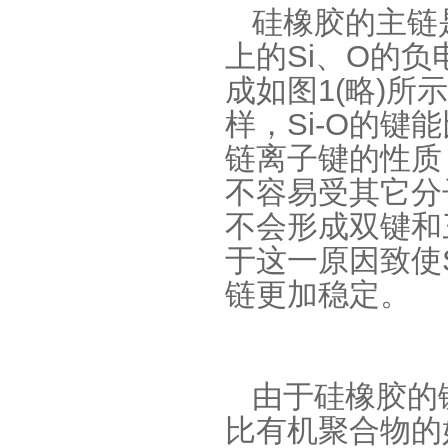
硅橡胶的主链
上的
Si
、
O
的负
成如图
1(
略
)
所示
样，
Si-O
的键能
链离子键的性质
果冻胶
不容易受其它分
不会形成双键和
于这一原因致使
链更加稳定。
电子灌封胶
由于
硅橡胶
的
比有机聚合物的