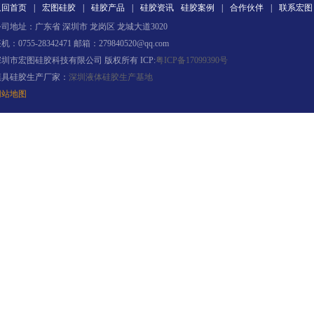
返回首页
|
宏图硅胶
|
硅胶产品
|
硅胶资讯
硅胶案例
|
合作伙伴
|
联系宏图
司地址：广东省 深圳市 龙岗区 龙城大道3020
机：0755-28342471 邮箱：279840520@qq.com
加成型液体硅橡胶
深圳市宏图硅胶科技有限公司 版权所有 ICP:
粤ICP备17099390号
模具硅胶生产厂家：
深圳液体硅胶生产基地
网站地图
水泥地暖模块模具硅胶