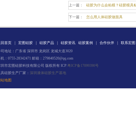
上一篇：
硅胶为什么会粘模？硅胶模具粘
半透明模具硅胶
下一篇：
怎么用人体硅胶做面具
返回首页
|
宏图硅胶
|
硅胶产品
|
硅胶资讯
硅胶案例
|
合作伙伴
|
联系宏图
司地址：广东省 深圳市 龙岗区 龙城大道3020
机：0755-28342471 邮箱：279840520@qq.com
深圳市宏图硅胶科技有限公司 版权所有 ICP:
粤ICP备17099390号
注射硅胶
模具硅胶生产厂家：
深圳液体硅胶生产基地
网站地图
手板硅胶