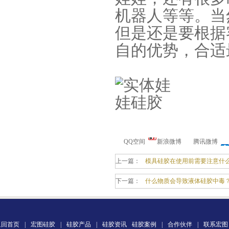
机器人等等。当
但是还是要根据
自的优势，合适
加成型液体硅橡胶
QQ空间
新浪微博
腾讯微博
水泥地暖模块模具硅胶
上一篇：
模具硅胶在使用前需要注意什
下一篇：
什么物质会导致液体硅胶中毒
返回首页
|
宏图硅胶
|
硅胶产品
|
硅胶资讯
硅胶案例
|
合作伙伴
|
联系宏图