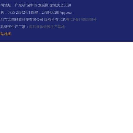
司地址：广东省 深圳市 龙岗区 龙城大道3020
机：0755-28342471 邮箱：279840520@qq.com
眼镜鼻托专用注射硅胶
深圳市宏图硅胶科技有限公司 版权所有 ICP:
粤ICP备17099390号
模具硅胶生产厂家：
深圳液体硅胶生产基地
网站地图
涂布硅胶