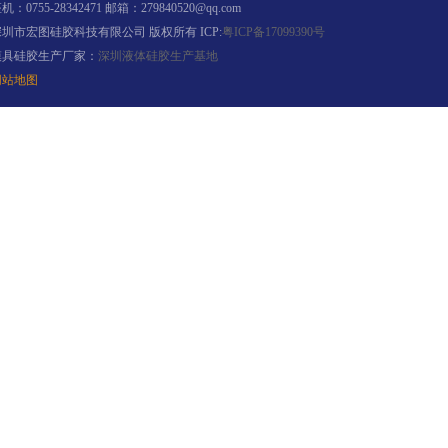
机：0755-28342471 邮箱：279840520@qq.com
深圳市宏图硅胶科技有限公司 版权所有 ICP:
粤ICP备17099390号
模具硅胶生产厂家：
涂布硅胶
深圳液体硅胶生产基地
网站地图
半透明模具硅胶