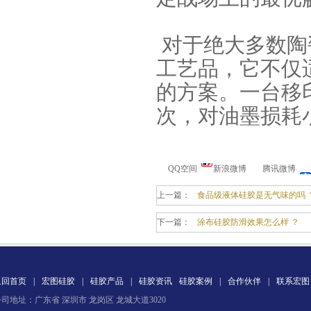
对于绝大多数陶
工艺品，它不仅
水泥地暖模块模具硅胶
的方案。一台移
次，对油墨损耗
QQ空间
新浪微博
腾讯微博
上一篇：
食品级液体硅胶是无气味的吗 
眼镜鼻托专用注射硅胶
下一篇：
涂布硅胶防滑效果怎么样 ？
返回首页
|
宏图硅胶
|
硅胶产品
|
硅胶资讯
硅胶案例
|
合作伙伴
|
联系宏图
司地址：广东省 深圳市 龙岗区 龙城大道3020