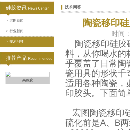
硅胶资讯
技术问答
News Center
手板硅胶
陶瓷移印硅
>
宏图新闻
>
行业新闻
时间：2
陶瓷移印硅胶确
>
技术问答
料，从你喝水的
推荐产品
Recommended
乎覆盖了日常陶
瓷用具的形状千
高效过滤器液槽胶
适用各种陶瓷，
印胶头。下面简
宏图陶瓷移印硅
硫化前是A、B