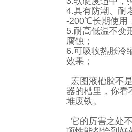
3.软硬度适中，
4.具有防潮、耐
-200℃长期使用
5.耐高低温不
手板硅胶
腐蚀；
6.可吸收热胀
效果；
宏图液槽胶不是
器的槽里，你看
高效过滤器液槽胶
堆废铁。
它的厉害之处不
项性能都恰到好