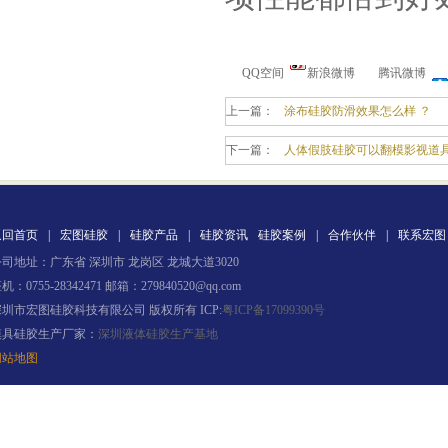
果冻胶
QQ空间
新浪微博
腾讯微博
上一篇：
涂布硅胶防滑效果怎么样 ？
下一篇：
人体假肢硅胶可以翻模影视道具
返回首页
|
宏图硅胶
|
硅胶产品
|
硅胶资讯
硅胶案例
|
合作伙伴
|
联系宏图
电子灌封胶
司地址：广东省 深圳市 龙岗区 龙城大道3020
机：0755-28342471 邮箱：279840520@qq.com
深圳市宏图硅胶科技有限公司 版权所有 ICP:
粤ICP备17099390号
模具硅胶生产厂家：
深圳液体硅胶生产基地
网站地图