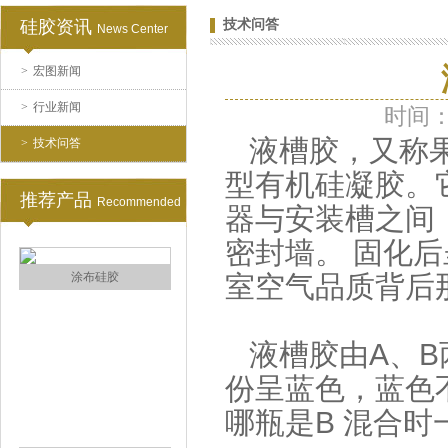
水泥地暖模块模具硅胶
硅胶资讯
技术问答
News Center
>
宏图新闻
>
行业新闻
时间：2
液槽胶，又称果
>
技术问答
型有机硅凝胶。
推荐产品
眼镜鼻托专用注射硅胶
Recommended
器与安装槽之间
密封墙。 固化
室空气品质背后
液槽胶由A、B
份呈蓝色，蓝色
涂布硅胶
哪瓶是B 混合时