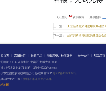
QQ空间
新浪微博
腾讯微博
上一篇：
工艺品砖雕如何选用模具硅胶
注射硅胶
下一篇：
如何判断模具硅胶的硬度适合
返回首页
|
宏图硅胶
|
硅胶产品
|
硅胶资讯
硅胶案例
|
合作伙伴
|
联系宏图
司地址：广东省 深圳市 龙岗区 龙城大道3020
机：0755-28342471 邮箱：279840520@qq.com
深圳市宏图硅胶科技有限公司 版权所有 ICP:
粤ICP备17099390号
模具硅胶生产厂家：
深圳液体硅胶生产基地
手板硅胶
网站地图