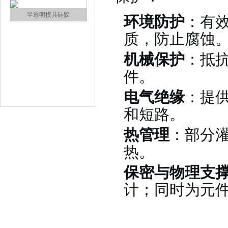
涂布硅胶
环境防护
：有
质，防止腐蚀
机械保护
：抵
件
。
电气绝缘
：提
和短路
。
半透明模具硅胶
热管理
：部分
热
。
保密与物理支
计
；同时为元
注射硅胶