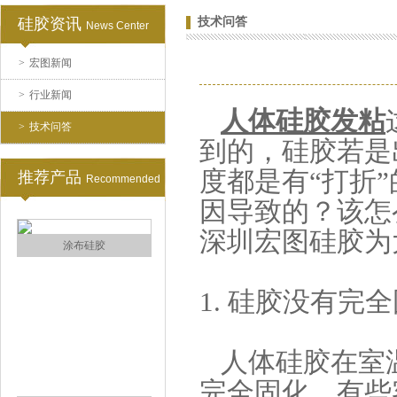
硅胶资讯
技术问答
News Center
>
宏图新闻
水泥地暖模块模具硅胶
>
行业新闻
人体硅胶
发粘
>
技术问答
到的，硅胶若是
度都是有“打折”
推荐产品
Recommended
因导致的？该怎
深圳宏图硅胶为
眼镜鼻托专用注射硅胶
1. 硅胶没有完
人体硅胶在室温
完全固化，有些