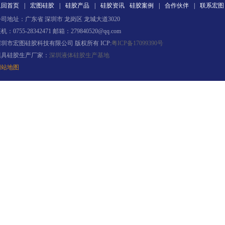
返回首页
|
宏图硅胶
|
硅胶产品
|
硅胶资讯
硅胶案例
|
合作伙伴
|
联系宏图
司地址：广东省 深圳市 龙岗区 龙城大道3020
机：0755-28342471 邮箱：279840520@qq.com
环保电子灌封胶
深圳市宏图硅胶科技有限公司 版权所有 ICP:
粤ICP备17099390号
模具硅胶生产厂家：
深圳液体硅胶生产基地
网站地图
缩合型液体硅胶