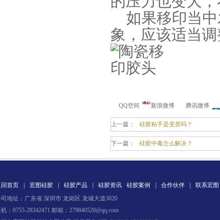
的压力也变大，
如果移印当中
象，应该适当调
手板硅胶
QQ空间
新浪微博
腾讯微博
上一篇：
硅胶粘手是变质吗？
下一篇：
硅胶中毒怎么解决？
返回首页
|
宏图硅胶
|
硅胶产品
|
硅胶资讯
硅胶案例
|
合作伙伴
|
联系宏图
高效过滤器液槽胶
司地址：广东省 深圳市 龙岗区 龙城大道3020
机：0755-28342471 邮箱：279840520@qq.com