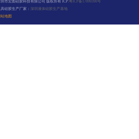
深圳市宏图硅胶科技有限公司 版权所有 ICP:
粤ICP备17099390号
模具硅胶生产厂家：
深圳液体硅胶生产基地
网站地图
果冻胶
电子灌封胶