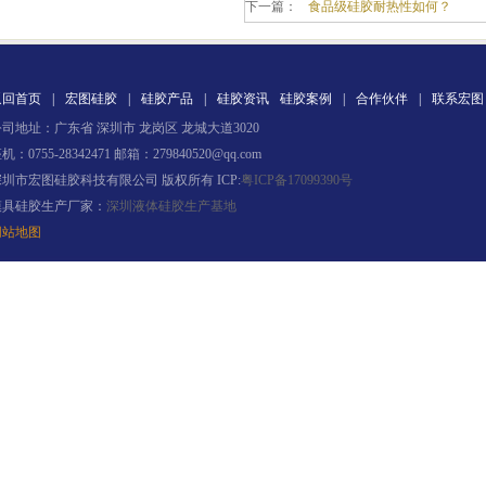
下一篇：
食品级硅胶耐热性如何？
返回首页
|
宏图硅胶
|
硅胶产品
|
硅胶资讯
硅胶案例
|
合作伙伴
|
联系宏图
司地址：广东省 深圳市 龙岗区 龙城大道3020
机：0755-28342471 邮箱：279840520@qq.com
深圳市宏图硅胶科技有限公司 版权所有 ICP:
粤ICP备17099390号
电子灌封胶
模具硅胶生产厂家：
深圳液体硅胶生产基地
网站地图
环保电子灌封胶