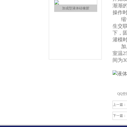
渐渐
操作
缩合
生交联
下，固
灌模时
加成
室温2
加成型液体硅橡胶
间为3
QQ空
上一篇：
水泥地暖模块模具硅胶
下一篇：