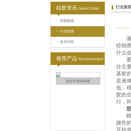
硅胶资讯
行业新
News Center
电子灌封胶
>
宏图新闻
>
行业新闻
液体
>
技术问答
经销
什么会
推荐产品
要想
Recommended
分主要
环保电子灌封胶
基胶
是液体
低，很
胶的
行，
顾名
操作
缩合型液体硅胶
开始