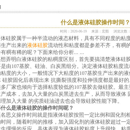
闻
什么是液体硅胶操作时间
时间：2020-06-19
来源：宏图
浏览次数
硅胶属于一种半流动的液态材料，具有不同程度的粘度
商生产出来的
液体硅胶
流动性和粘度都是参差不齐，有稠的
有稠有稀的呢？下面来给你分析... ...
弄明白液体硅胶的粘稠度区别，首先要搞清楚液体硅胶
是由107基胶、硅油、白炭黑组分。决定液体硅胶粘度流
的粘度的大小，一般情况下大粘度的107基胶生产出来的
 硅胶固化后表现出来 抗撕裂强度和拉伸强度都是最好的
多厂家也倾向于选择粘度较低的107基胶去做硅胶。最主
生产成本，去加入大量的白炭黑进去生产，从而导致液体 
同理加入大量 的劣质硅油进去也会导致硅胶性能下降。
那什么是液体硅胶的操作时间呢？
思义操作时间就是指液体硅胶按照一定比例和固化剂相
的时间，随着时间的推移，加入固化剂的液体硅胶超过一
发生缓慢的反应，具体表现为液体硅胶粘度上升很快，粘