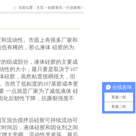
当前位置：
主页
>
硅胶资讯
>
行业新闻
>
？
：
和流动性。市面上有很多厂家和
也有稀的，那么液体 硅胶的为
的组成部分，液体硅胶的主要成
动性的大小，最只要是取决于107
液体硅胶，虽然粘度很稠很大，但
。当然了低粘度的107基胶成本更
在线咨询
要 一点就是厂家为了减低液体 硅
客服一组
固化后韧性下降，抗撕裂强度不
客服二组
互混合搅拌后硅胶可持续流动可
定时间后，液体硅胶和固化剂之间
度增大变稠，流动性变差等，最后