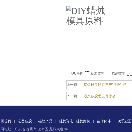
缩合型液体硅胶
QQ空间
新浪微博
腾讯微博
上一篇：
蜡烛模具硅胶与塑料哪个好
下一篇：
液态矽胶硬度有什么
加成型液体硅橡胶
返回首页
|
宏图硅胶
|
硅胶产品
|
硅胶资讯
硅胶案例
|
合作伙伴
|
联系宏图
司地址：广东省 深圳市 龙岗区 龙城大道3020