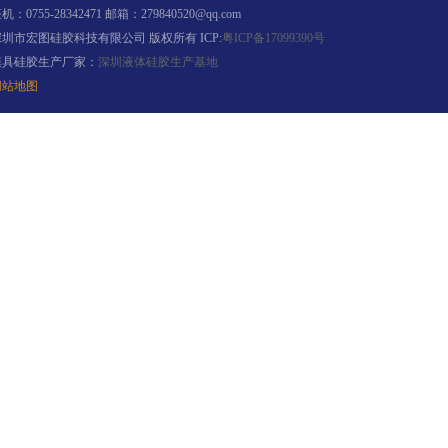
机：0755-28342471 邮箱：279840520@qq.com
深圳市宏图硅胶科技有限公司 版权所有 ICP:
粤ICP备17099390号
模具硅胶生产厂家：
深圳液体硅胶生产基地
网站地图
水泥地暖模块模具硅胶
眼镜鼻托专用注射硅胶