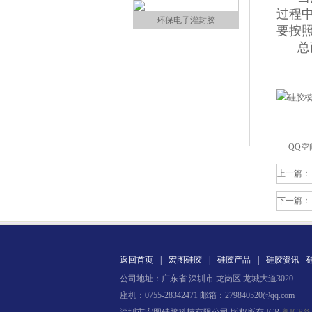
过程
环保电子灌封胶
要按
总而
QQ空
缩合型液体硅胶
上一篇：
下一篇：
返回首页
|
宏图硅胶
|
硅胶产品
|
硅胶资讯
公司地址：广东省 深圳市 龙岗区 龙城大道3020
座机：0755-28342471 邮箱：279840520@qq.com
加成型液体硅橡胶