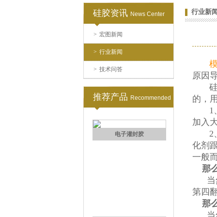
硅胶资讯
行业新
News Center
>
宏图新闻
果冻胶
>
行业新闻
>
技术问答
原因
硅胶
推荐产品
的，
Recommended
1、
加入
2、
电子灌封胶
化剂
一般而
那么
当然
第四
那么
当然