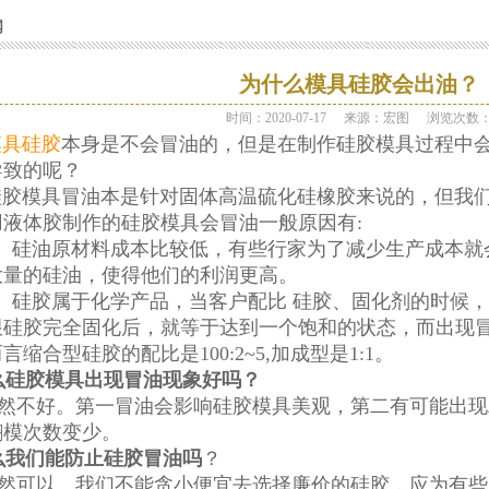
闻
为什么模具硅胶会出油？
时间：2020-07-17
来源：宏图
浏览次数
模具硅胶
本身是不会冒油的，但是在制作硅胶模具过程中
导致的呢？
模具冒油本是针对固体高温硫化硅橡胶来说的，但我们
用液体胶制作的硅胶模具会冒油一般原因有:
硅油原材料成本比较低，有些行家为了减少生产成本就
大量的硅油，使得他们的利润更高。
硅胶属于化学产品，当客户配比 硅胶、固化剂的时候，
跟硅胶完全固化后，就等于达到一个饱和的状态，而出现
言缩合型硅胶的配比是100:2~5,加成型是1:1。
硅胶模具出现冒油现象好吗？
不好。第一冒油会影响硅胶模具美观，第二有可能出现
翻模次数变少。
我们能防止硅胶冒油吗
？
可以。我们不能贪小便宜去选择廉价的硅胶，应为有些