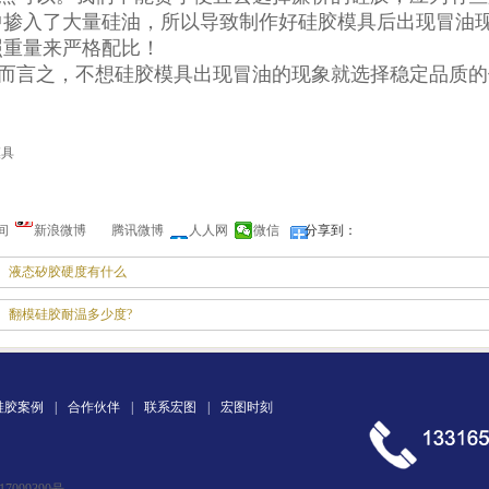
中掺入了大量硅油，所以导致制作好硅胶模具后出现冒油
照重量来严格配比！
言之，不想硅胶模具出现冒油的现象就选择稳定品质的
间
新浪微博
腾讯微博
人人网
微信
分享到：
液态矽胶硬度有什么
翻模硅胶耐温多少度?
硅胶案例
|
合作伙伴
|
联系宏图
|
宏图时刻