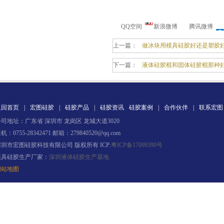
QQ空间
新浪微博
腾讯微博
上一篇：
做冰块用模具硅胶好还是塑胶
下一篇：
液体硅胶棍和固体硅胶棍那种
水泥地暖模块模具硅胶
返回首页
|
宏图硅胶
|
硅胶产品
|
硅胶资讯
硅胶案例
|
合作伙伴
|
联系宏图
司地址：广东省 深圳市 龙岗区 龙城大道3020
机：0755-28342471 邮箱：279840520@qq.com
深圳市宏图硅胶科技有限公司 版权所有 ICP:
粤ICP备17099390号
模具硅胶生产厂家：
深圳液体硅胶生产基地
网站地图
眼镜鼻托专用注射硅胶