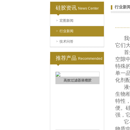
硅胶资讯
行业新
News Center
>
宏图新闻
>
行业新闻
我们
>
技术问答
它们
首先
手板硅胶
推荐产品
空隙
Recommended
特殊
单一
化剂
液体
生物
特性
便。
高效过滤器液槽胶
强，
它与
物质