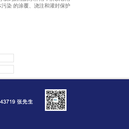
污染 的涂覆、浇注和灌封保护