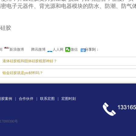
精密电子元器件、背光源和电器模块的防水、防潮、防气体
间
新浪微博
腾讯微博
人人网
微信
分享到：
液体硅胶棍和固体硅胶棍那种好？
铂金硅胶就是pte材料吗？
硅胶案例
|
合作伙伴
|
联系宏图
|
宏图时刻
17099390号