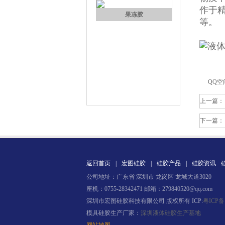
作于
等。
果冻胶
QQ空
上一篇：
下一篇：
返回首页
|
宏图硅胶
|
硅胶产品
|
硅胶资讯
电子灌封胶
公司地址：广东省 深圳市 龙岗区 龙城大道3020
座机：0755-28342471 邮箱：279840520@qq.com
深圳市宏图硅胶科技有限公司 版权所有 ICP:
粤ICP备
模具硅胶生产厂家：
深圳液体硅胶生产基地