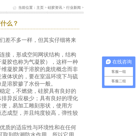
当前位置：
主页
>
硅胶资讯
>
行业新闻
>
有什么？
：
们差不多一样，但其实仔细将来
连接，形成空间网状结构，结构
干凝胶也称为气凝胶），这样一种
在线咨询
纤维凝胶属于溶胶的庞统概念而非
客服一组
是液体状的，要在室温环境下与硫
客服二组
像是溶胶掺了水份一般。
稳定，不燃烧，硅胶具有良好的
体排异反应极少；具有良好的理化
方便，易加工雕刻形状，使用方
液态成型，并且纯度较高，弹性较
优质的适应性与环境性和在任何
可取到防潮防水作用，所以它用