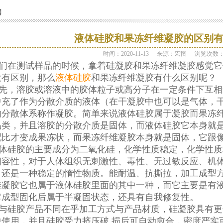
闻
液体硅胶和果冻纤维凝胶的区别
时间：2020-11-13
来源：宏图
浏览次数
在测试样品的时候，拿着硅凝胶和果冻纤维凝胶感觉它
大有区别，那么
液体硅胶
和果冻纤维凝胶有什么区别呢？
，溶胶或溶液中的胶体粒子或高分子在一定条件下互相
中充了作为分散介质的液体（在干凝胶中也可以是气体，
的分散体系称作凝胶。简单来说液体硅胶属于凝胶而果冻
品类，并且溶胶的分散介质是固体，而液体硅胶它本身就
配比才变成果冻状，而果冻纤维凝胶本身就是固体，它跟
硅胶的主要成分为二氧化硅，化学性质稳定，化学性质
相容性，对于人体组织无刺激性、毒性、无过敏反应、机
，还是一种稳定的惰性物质。能耐温、抗撕拉，加工成型
硅凝胶它也属于液体硅胶里面的其中一种，而它主要是有
它成型固化后属于半凝固状态，还具有自我修复性。
硅胶产品不同在乎加工方式与产品材质，硅凝胶具有更
中使用，并且硅胶受力挤压破 损后可自动愈合，密度严实