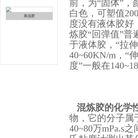
前，为“固体”
高效过滤器液槽胶
白色，可塑值20
度没有液体胶好，
炼胶“回弹值”普
于液体胶，“拉伸强
40~60KN/m
度”一般在140~
果冻胶
混炼胶的化学
物，它的分子属
40~80万mP
电子灌封胶