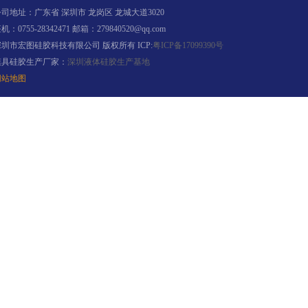
司地址：广东省 深圳市 龙岗区 龙城大道3020
机：0755-28342471 邮箱：279840520@qq.com
深圳市宏图硅胶科技有限公司 版权所有 ICP:
粤ICP备17099390号
眼镜鼻托专用注射硅胶
模具硅胶生产厂家：
深圳液体硅胶生产基地
网站地图
涂布硅胶