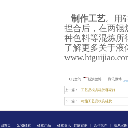
制作工艺
。用
捏合后，在两辊
种色料等混炼所
加成型液体硅橡胶
了解更多关于液
www.htguijiao.co
QQ空间
新浪微博
腾讯微博
上一篇：
工艺品模具硅胶哪家好
水泥地暖模块模具硅胶
下一篇：
树脂工艺品模具硅胶
返回首页
|
宏图硅胶
|
硅胶产品
|
硅胶资讯
硅胶案例
|
合作伙伴
|
联系宏图