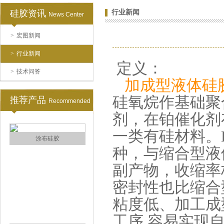
硅胶资讯
行业新闻
News Center
>
宏图新闻
水泥地暖模块模具硅胶
>
行业新闻
定义：
>
技术问答
加成型液体硅
硅氧烷作基础聚
推荐产品
Recommended
剂，在铂催化剂
一类有硅材料。L
眼镜鼻托专用注射硅胶
种，与缩合型液
副产物，收缩率
密封性也比缩合
粘度低、加工成
工序,容易实现