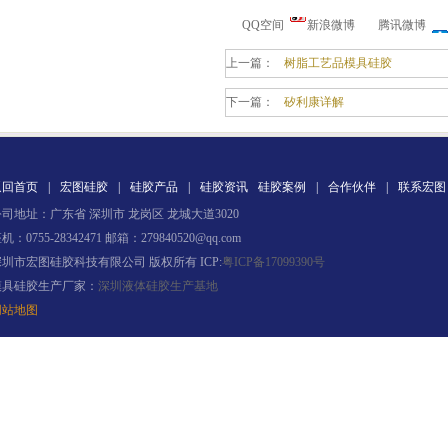
QQ空间
新浪微博
腾讯微博
上一篇：
树脂工艺品模具硅胶
下一篇：
矽利康详解
果冻胶
返回首页
|
宏图硅胶
|
硅胶产品
|
硅胶资讯
硅胶案例
|
合作伙伴
|
联系宏图
司地址：广东省 深圳市 龙岗区 龙城大道3020
机：0755-28342471 邮箱：279840520@qq.com
深圳市宏图硅胶科技有限公司 版权所有 ICP:
粤ICP备17099390号
模具硅胶生产厂家：
深圳液体硅胶生产基地
网站地图
电子灌封胶