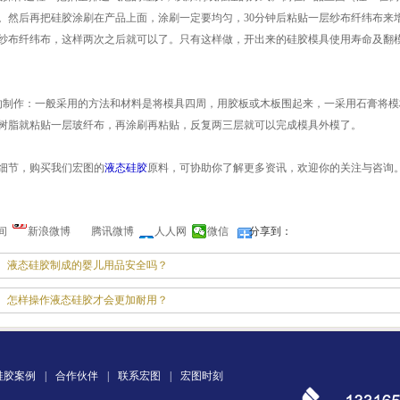
。然后再把硅胶涂刷在产品上面，涂刷一定要均匀，30分钟后粘贴一层纱布纤纬布来
纱布纤纬布，这样两次之后就可以了。只有这样做，开出来的硅胶模具使用寿命及翻
的制作：一般采用的方法和材料是将模具四周，用胶板或木板围起来，一采用石膏将
树脂就粘贴一层玻纤布，再涂刷再粘贴，反复两三层就可以完成模具外模了。
细节，购买我们宏图的
液态硅胶
原料，可协助你了解更多资讯，欢迎你的关注与咨询
间
新浪微博
腾讯微博
人人网
微信
分享到：
液态硅胶制成的婴儿用品安全吗？
怎样操作液态硅胶才会更加耐用？
硅胶案例
|
合作伙伴
|
联系宏图
|
宏图时刻