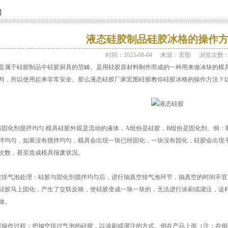
闻
液态硅胶制品硅胶冰格的操作
时间：2023-08-04
来源：宏图
浏览次数
是属于硅胶制品中硅胶厨具的范畴。是用硅胶原材料制作而成的一种用来做冰块的模
料，所以使用起来非常安全。那么液态硅胶厂家宏图硅胶教你硅胶冰格的操作方法？
与固化剂搅拌均匀.模具硅胶外观是流动的液体，A组份是硅胶，B组份是固化剂。例：取
拌均匀，如果没有搅拌均匀，模具会出现一块已经固化，一块没有固化，硅胶会出现
次数，甚至造成模具报废状况。
空排气泡处理：硅胶与固化剂搅拌均匀后，进行抽真空排气泡环节，抽真空的时间不
硅胶马上固化，产生了交联反映，使硅胶变成一块一块的，无法进行涂刷或灌注，这
做。
或操作过程：把抽空排过气泡的硅胶，以涂刷或灌注的方式。倒在产品上面（注：在