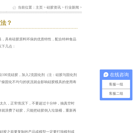
当前位置：
主页
>
硅胶资讯
>
行业新闻
>
方法？
：
具，具有硅胶原料环保的优质特性，配合特种食品
以下几点：
在线咨询
100克硅胶，加入2克固化剂（注：硅胶与固化剂
干燥固化不均匀的状况就会影响硅胶模具的使用寿
客服一组
客服二组
宜太久，正常情况下，不要超过十分钟，抽真空时
样就浪费了硅胶，只能把硅胶倒入垃圾桶，重新再
倒硅胶之前要复制的产品或模型一定要打脱模剂或