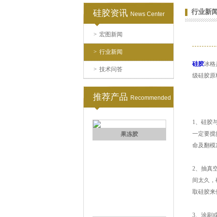
硅胶资讯
行业新
News Center
>
宏图新闻
>
行业新闻
硅胶
冰格
>
技术问答
高效过滤器液槽胶
级硅胶原
推荐产品
Recommended
1、硅胶
一定要搅
命及翻模
2、抽真
果冻胶
间太久，
取硅胶来
3、涂刷