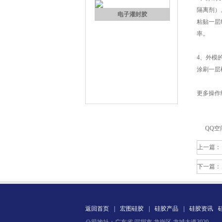
隔离剂）
粘贴一层
率。
电子灌封胶
4、外模
涂刷一层
更多操作
QQ空
上一篇：
环保电子灌封胶
下一篇：
返回首页
|
宏图硅胶
|
硅胶产品
|
硅胶资讯