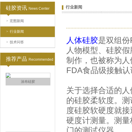
硅胶资讯
行业新闻
News Center
>
宏图新闻
水泥地暖模块模具硅胶
>
行业新闻
人体硅胶
是双组份
>
技术问答
人物模型、硅胶假
推荐产品
制作，也被称为人
Recommended
FDA食品级接触
眼镜鼻托专用注射硅胶
关于选择合适的人
的硅胶柔软度。测试
度硅胶软硬度就接
硬度计测量。测量
门的测试仪器。