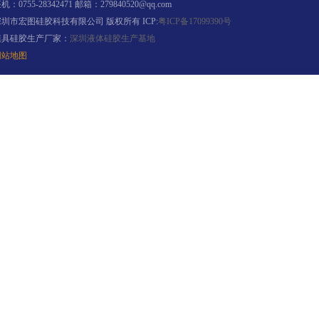
机：0755-28342471 邮箱：279840520@qq.com
深圳市宏图硅胶科技有限公司 版权所有 ICP:
粤ICP备17099390号
模具硅胶生产厂家：
深圳液体硅胶生产基地
网站地图
手板硅胶
高效过滤器液槽胶