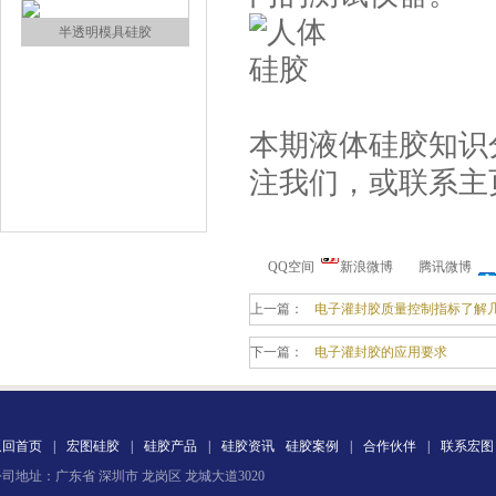
涂布硅胶
本期液体硅胶知识
注我们，或联系主
半透明模具硅胶
QQ空间
新浪微博
腾讯微博
上一篇：
电子灌封胶质量控制指标了解
下一篇：
电子灌封胶的应用要求
返回首页
|
宏图硅胶
|
硅胶产品
|
硅胶资讯
硅胶案例
|
合作伙伴
|
联系宏图
注射硅胶
司地址：广东省 深圳市 龙岗区 龙城大道3020