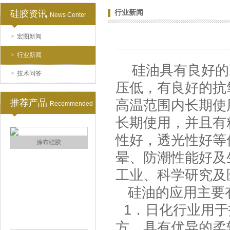
硅胶资讯
行业新闻
News Center
>
宏图新闻
水泥地暖模块模具硅胶
>
行业新闻
硅油具有良好的
>
技术问答
压低，有良好的抗氧
推荐产品
高温范围内长期使
Recommended
长期使用，并且有
性好，透光性好等
眼镜鼻托专用注射硅胶
晕、防潮性能好及
工业、科学研究及
硅油的应用主要
1．日化行业用于
方，具有优异的柔