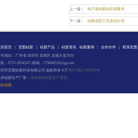
上一篇：
电子灌封胶的应用要求
下一篇：
硅胶成型工艺类别介绍
果冻胶
返回首页
|
宏图硅胶
|
硅胶产品
|
硅胶资讯
硅胶案例
|
合作伙伴
|
联系宏图
司地址：广东省 深圳市 龙岗区 龙城大道3020
机：0755-28342471 邮箱：279840520@qq.com
深圳市宏图硅胶科技有限公司 版权所有 ICP:
粤ICP备17099390号
模具硅胶生产厂家：
深圳液体硅胶生产基地
网站地图
电子灌封胶