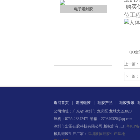
购买
电子灌封胶
位工
QQ空
上一篇：
环保电子灌封胶
下一篇：
返回首页
|
宏图硅胶
|
硅胶产品
|
硅胶资讯
公司地址：广东省 深圳市 龙岗区 龙城大道3020
座机：0755-28342471 邮箱：279840520@qq.com
深圳市宏图硅胶科技有限公司 版权所有 ICP:
粤ICP备
模具硅胶生产厂家：
深圳液体硅胶生产基地
缩合型液体硅胶