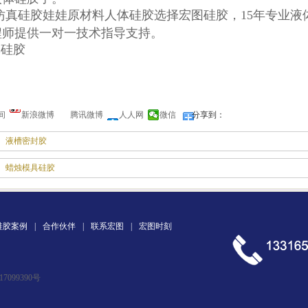
仿真硅胶娃娃原材料人体硅胶选择宏图硅胶，15年专业液
程师提供一对一技术指导支持。
间
新浪微博
腾讯微博
人人网
微信
分享到：
液槽密封胶
蜡烛模具硅胶
硅胶案例
|
合作伙伴
|
联系宏图
|
宏图时刻
17099390号