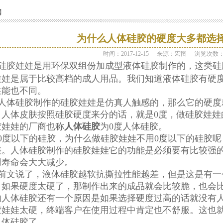
闻
为什么人体硅胶的硬度大多都选择
时间：2017-12-15
来源：宏图
浏览次数
硅胶娃娃是用环保双组份加成型液体硅胶制作的，这类硅
娃娃是属于比较高档的成人用品。我们知道液体硅胶有硬度
性能也不同。
人体硅胶制作的硅胶娃娃是仿真人触感的，那么它的硬度
，人体皮肤按照硅胶硬度来分的话，就是0度，做硅胶娃娃
胶娃娃的厂商也称
人体硅胶
为0度人体硅胶。
0度以下的硅胶，为什么做硅胶娃娃不用0度以下的硅胶呢
差。人体硅胶制作的硅胶娃娃它的功能是必须要有比较强的
用寿命会大大减少。
前文说了，液体硅胶越软抗撕拉性能越差，但是这是有一
，如果硬度太硬了，那制作出来的成品就会比较脆，也会
的人体硅胶还有一个原因是如果选择硬度过高的话就没有
胶娃娃太硬，终端客户在使用过程中肯定也不舒服。
这也
人体硅胶了。