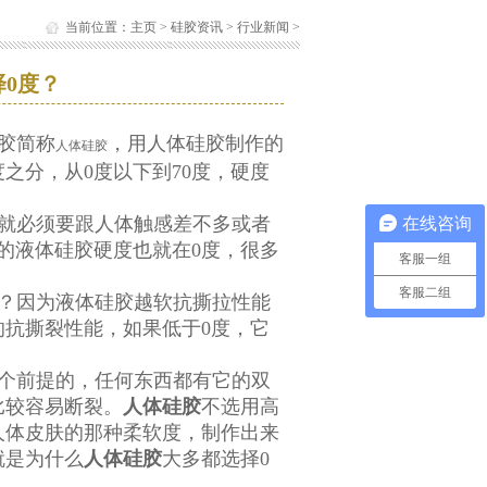
当前位置：
主页
>
硅胶资讯
>
行业新闻
>
0度？
：
胶简称
，用人体硅胶制作的
人体硅胶
之分，从0度以下到70度，硬度
就必须要跟人体触感差不多或者
在线咨询
的液体硅胶硬度也就在0度，很多
客服一组
客服二组
？因为液体硅胶越软抗撕拉性能
抗撕裂性能，如果低于0度，它
个前提的，任何东西都有它的双
比较容易断裂。
人体硅胶
不选用高
人体皮肤的那种柔软度，制作出来
就是为什么
人体硅胶
大多都选择0