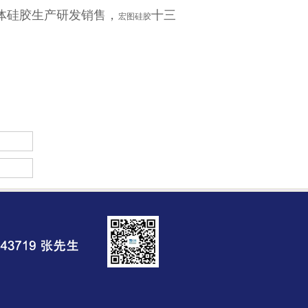
体硅胶生产研发销售，
十三
宏图硅胶