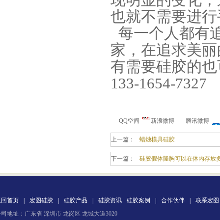
也就不需要进行
每一个人都有追
家，在追求美丽
注射硅胶
有需要硅胶的也
133-1654-7327
QQ空间
新浪微博
腾讯微博
上一篇：
蜡烛模具硅胶
手板硅胶
下一篇：
硅胶假体隆胸可以在体内存放
返回首页
|
宏图硅胶
|
硅胶产品
|
硅胶资讯
硅胶案例
|
合作伙伴
|
联系宏图
司地址：广东省 深圳市 龙岗区 龙城大道3020