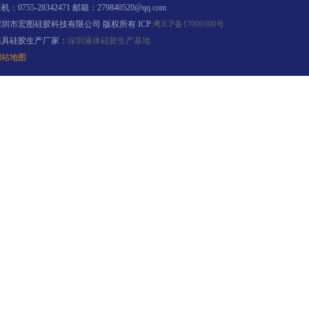
机：0755-28342471 邮箱：279840520@qq.com
深圳市宏图硅胶科技有限公司 版权所有 ICP:
粤ICP备17099390号
模具硅胶生产厂家：
深圳液体硅胶生产基地
高效过滤器液槽胶
网站地图
果冻胶