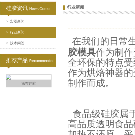
硅胶资讯
行业新闻
News Center
>
宏图新闻
水泥地暖模块模具硅胶
>
行业新闻
在我们的日常
>
技术问答
胶模具
作为制作
推荐产品
全环保的特点受
Recommended
作为烘焙神器的
制作而成。
眼镜鼻托专用注射硅胶
食品级硅胶
属
高品质透明食品
加热不还原。采