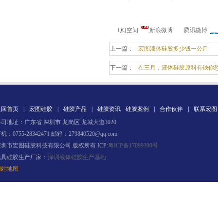
QQ空间
新浪微博
腾讯微博
上一篇：
宏图液体硅胶多少钱一公斤
果冻胶
下一篇：
在三月，液体硅胶原料有钱你
返回首页
|
宏图硅胶
|
硅胶产品
|
硅胶资讯
硅胶案例
|
合作伙伴
|
联系宏图
司地址：广东省 深圳市 龙岗区 龙城大道3020
机：0755-28342471 邮箱：279840520@qq.com
深圳市宏图硅胶科技有限公司 版权所有 ICP:
粤ICP备17099390号
模具硅胶生产厂家：
深圳液体硅胶生产基地
电子灌封胶
网站地图