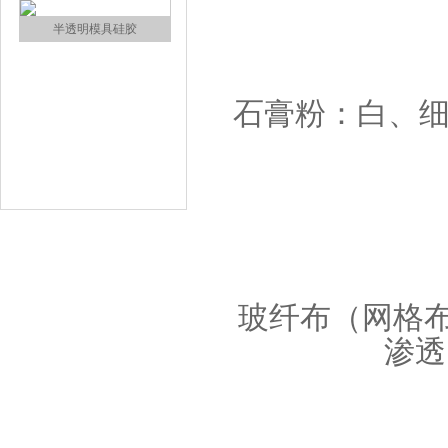
涂布硅胶
石膏粉：白、
半透明模具硅胶
玻纤布（网格
渗透
注射硅胶