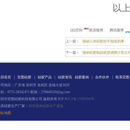
以
环保电子灌封胶
QQ空间
新浪微博
腾讯微博
上一篇：
揭秘人体硅胶你不知道的事
下一篇：
液体硅胶制品硬度调整计算公
返回首页
|
宏图硅胶
|
硅胶产品
|
硅胶资讯
硅胶案例
|
合作伙伴
|
联系宏图
缩合型液体硅胶
司地址：广东省 深圳市 龙岗区 龙城大道3020
机：0755-28342471 邮箱：279840520@qq.com
深圳市宏图硅胶科技有限公司 版权所有 ICP:
粤ICP备17099390号
模具硅胶生产厂家：
深圳液体硅胶生产基地
网站地图