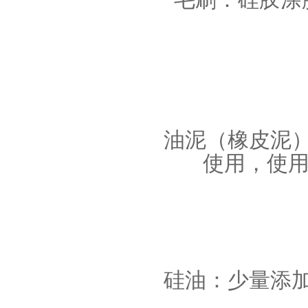
果冻胶
油泥（橡皮泥
使用，使
电子灌封胶
硅油：少量添