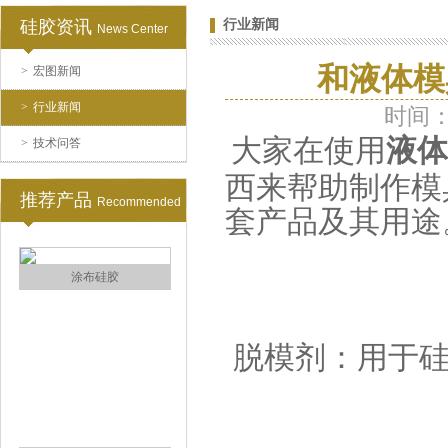
硅胶资讯
行业新闻
News Center
和液体模
>
宏图新闻
水泥地暖模块模具硅胶
>
行业新闻
时间：2
大家在使用
液体
>
技术问答
西来帮助制作模
推荐产品
Recommended
套产品及其用途
眼镜鼻托专用注射硅胶
脱模剂：用于