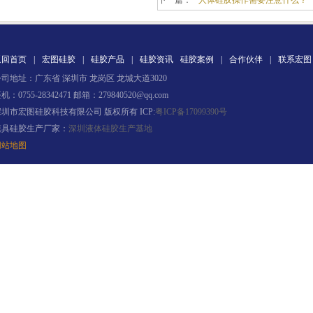
下一篇：
人体硅胶操作需要注意什么？
返回首页
|
宏图硅胶
|
硅胶产品
|
硅胶资讯
硅胶案例
|
合作伙伴
|
联系宏图
司地址：广东省 深圳市 龙岗区 龙城大道3020
果冻胶
机：0755-28342471 邮箱：279840520@qq.com
深圳市宏图硅胶科技有限公司 版权所有 ICP:
粤ICP备17099390号
模具硅胶生产厂家：
深圳液体硅胶生产基地
网站地图
电子灌封胶