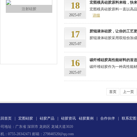
18
宏图模具硅胶原料来啦，快
注射硅胶
宏图模具硅胶原料一直以高品
2025-07
详细
17
胶辊液体硅胶，让你的工艺
胶辊液体硅胶采用双组份加成型
2025-07
16
碳纤维硅胶高性能材料的首
碳纤维硅胶作为一种高性能材
手板硅胶
2025-07
首页
上一页
返回首页
|
宏图硅胶
|
硅胶产品
|
硅胶资讯
硅胶案例
|
合作伙伴
|
联系宏图
司地址：广东省 深圳市 龙岗区 龙城大道3020
高效过滤器液槽胶
机：0755-28342471 邮箱：279840520@qq.com