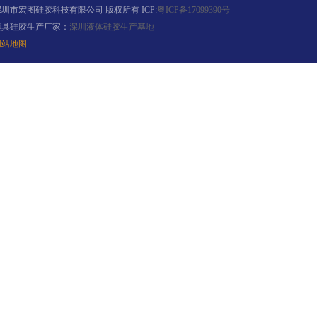
深圳市宏图硅胶科技有限公司 版权所有 ICP:
粤ICP备17099390号
模具硅胶生产厂家：
深圳液体硅胶生产基地
网站地图
果冻胶
电子灌封胶