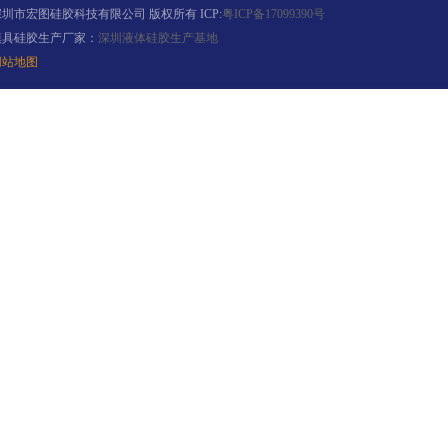
深圳市宏图硅胶科技有限公司 版权所有 ICP:
粤ICP备17099390号
模具硅胶生产厂家：
深圳液体硅胶生产基地
网站地图
缩合型液体硅胶
加成型液体硅橡胶