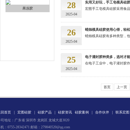
28
实用又好玩，手工皂模具硅
果冻胶
宏图手工皂模具硅胶采用食品
2025-04
26
蜡烛模具硅胶使用心得，轻
蜡烛模具硅胶有多种类型，包
2025-04
25
电子灌封胶种类多，选对才
在电子工业中，电子灌封胶作
电子灌封胶
2025-04
首页
上一页
返回首页
|
宏图硅胶
|
硅胶产品
|
硅胶资讯
硅胶案例
|
合作伙伴
|
联系宏图
司地址：广东省 深圳市 龙岗区 龙城大道3020
环保电子灌封胶
机：0755-28342471 邮箱：279840520@qq.com