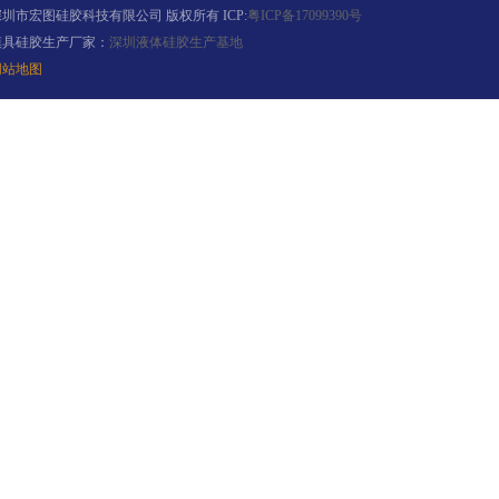
深圳市宏图硅胶科技有限公司 版权所有 ICP:
粤ICP备17099390号
模具硅胶生产厂家：
深圳液体硅胶生产基地
网站地图
环保电子灌封胶
缩合型液体硅胶