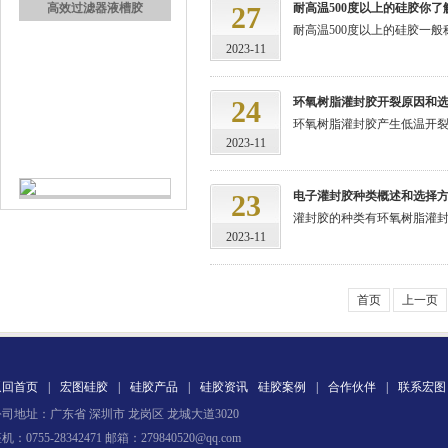
27
耐高温500度以上的硅胶你了
高效过滤器液槽胶
耐高温500度以上的硅胶一
2023-11
24
环氧树脂灌封胶开裂原因和
环氧树脂灌封胶产生低温开裂的
2023-11
23
电子灌封胶种类概述和选择
灌封胶的种类有环氧树脂灌封
果冻胶
2023-11
首页
上一页
返回首页
|
宏图硅胶
|
硅胶产品
|
硅胶资讯
硅胶案例
|
合作伙伴
|
联系宏图
司地址：广东省 深圳市 龙岗区 龙城大道3020
电子灌封胶
机：0755-28342471 邮箱：279840520@qq.com