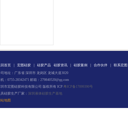
涂布硅胶
半透明模具硅胶
返回首页
|
宏图硅胶
|
硅胶产品
硅胶资讯
|
硅胶案例
|
合作伙伴
|
联系宏图
司地址：广东省 深圳市 龙岗区 龙城大道3020
机：0755-28342471 邮箱：279840520@qq.com
深圳市宏图硅胶科技有限公司 版权所有 ICP:
粤ICP备17099390号
模具硅胶生产厂家：
深圳液体硅胶生产基地
网站地图
注射硅胶