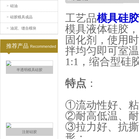
>
硅油
涂布硅胶
工艺品
模具硅胶
>
硅胶模具成品
模具液体硅胶，
>
油泥、缝合模块
固化剂，使用时
推荐产品
Recommended
拌均匀即可室温
1:1，缩合型硅胶配
半透明模具硅胶
特点
：
①流动性好、粘
②耐高低温、耐
③
拉力好、抗撕
注射硅胶
形；