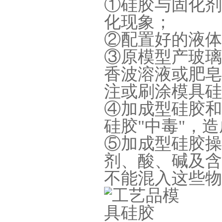
①
硅胶与固化剂
化现象；
②
配置好的液体
环保电子灌封胶
③
原模型产玻璃
香波溶液或肥皂
注或刷涂模具硅
④
加成型硅胶和
硅胶"中毒"，
⑤
加成型硅胶操
缩合型液体硅胶
剂、酸、碱及含
不能混入这些物