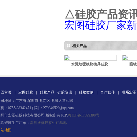
△硅胶产品资
宏图硅胶厂家新
高效过滤器液槽胶
相关产品
水泥地暖模块模具硅胶
眼镜
果冻胶
返回首页
|
宏图硅胶
|
硅胶产品
硅胶资讯
|
硅胶案例
|
合作伙伴
|
联系宏图
司地址：广东省 深圳市 龙岗区 龙城大道3020
机：0755-28342471 邮箱：279840520@qq.com
深圳市宏图硅胶科技有限公司 版权所有 ICP:
粤ICP备17099390号
模具硅胶生产厂家：
深圳液体硅胶生产基地
网站地图