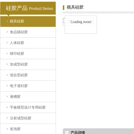
硅胶产品
模具硅胶
Product Series
>
模具硅胶
Loading zoom
水泥地暖模块模具硅胶
>
食品级硅胶
>
人体硅胶
>
移印硅胶
>
加成型硅胶
>
缩合型硅胶
眼镜鼻托专用注射硅胶
>
电子灌封胶
>
液槽胶
>
手板模型设计专用硅胶
>
注射成型硅胶
>
发泡胶
产品详情