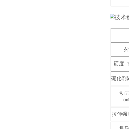
涂布硅胶
硬度
（
硫化剂
半透明模具硅胶
动
（mP
拉伸强
撕