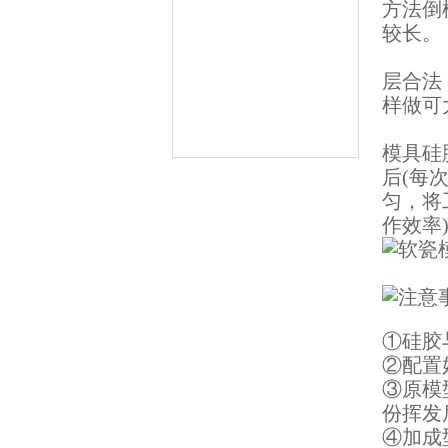
方法倒
较长。
层合法
样做可
模具硅
后(每
缩合型液体硅胶
匀，将
作效率
①硅胶
②配置
加成型液体硅橡胶
③原模
份挥发
④加成