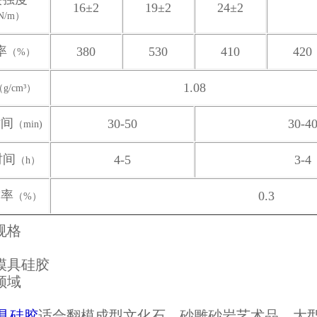
16±2
19±2
24±2
N/m）
率
380
530
410
420
（%）
1.08
g/cm³）
时间
30-50
30-4
（min)
时间
4-5
3-4
（h）
缩率
0.3
（%）
具硅胶
适合翻模成型文化石、砂雕砂岩艺术品、大