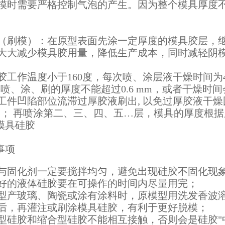
模时需要严格控制气泡的产生。因为整个模具厚度
（刷模）：在原型表面先涂一定厚度的模具胶层，
大大减少模具胶用量，降低生产成本，同时减轻阴
胶工作温度小于160度，每次喷、涂层液干燥时间为4
次喷、涂、刷的厚度不能超过0.6 mm，或者干燥时间
工件凹陷部位流滞过厚胶液刷出, 以免过厚胶液干
)； 再喷涂第二、三、四、五…层，模具的厚度根
与固化剂一定要搅拌均匀，避免出现硅胶不固化现
好的液体硅胶要在可操作的时间内尽量用完；
型产玻璃、陶瓷或涂有涂料时，原模型用洗发香波
后，再灌注或刷涂模具硅胶，有利于更好脱模；
型硅胶和缩合型硅胶不能相互接触，否则会是硅胶"