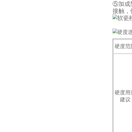
⑤加成
接触，
水泥地暖模块模具硅胶
硬度范
硬度用
眼镜鼻托专用注射硅胶
建议