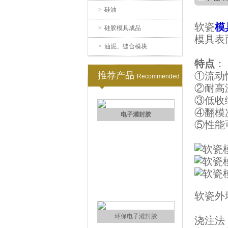
>
硅油
果冻胶
软瓷
模
>
硅胶模具成品
模具表
>
油泥、缝合模块
特点
：
推荐产品
①流动
Recommended
②耐高
③低收
④翻模
电子灌封胶
⑤性能
软瓷外
环保电子灌封胶
浇注法