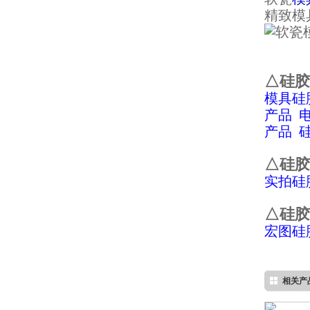
精致模
△硅胶
模具硅
产品
果冻胶
产品
△硅胶
实拍硅
△硅胶
宏图硅
电子灌封胶
相关产