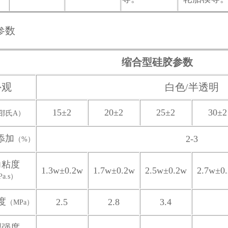
缩合型硅胶参数
外观
白色/半透明
15±2
20
±2
25
±2
30
±2
邵氏A）
添加
2-3
（%）
力粘度
1.3w±0.2w
1.7w±0.2w
2.5w±0.2w
2.7w±0
a.s）
度
2.5
2.8
3.4
（MPa）
裂强度