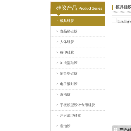
硅胶产品
模具硅
Product Series
>
模具硅胶
Loading 
手板硅胶
>
食品级硅胶
>
人体硅胶
>
移印硅胶
>
加成型硅胶
>
缩合型硅胶
高效过滤器液槽胶
>
电子灌封胶
>
液槽胶
>
手板模型设计专用硅胶
>
注射成型硅胶
>
发泡胶
产品详