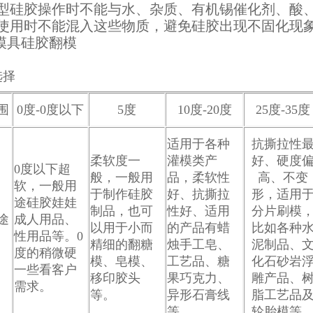
型硅胶操作时不能与水、杂质、有机锡催化剂、酸
使用时不能混入这些物质，避免硅胶出现不固化现
围
0度-0度以下
5度
10度-20度
25度-35度
适用于各种
抗撕拉性
柔软度一
灌模类产
好、硬度
0
度以下超
般，一般用
品，柔软性
高、不变
软，
一般用
于制作硅胶
好、抗撕拉
形，适用
途硅胶
娃娃
制品，也可
性好、适用
分片刷模
途
成人用品
、
以用于小而
的产品有蜡
比如各种
性用品等。0
精细的翻糖
烛手工皂、
泥制品、
度的稍微硬
模、皂模、
工艺品、糖
化石砂岩
一些看客户
移印胶头
果巧克力、
雕产品、
需求。
等。
异形石膏线
脂工艺品
等。
轮胎模等