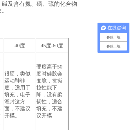
、碱及含有氮、磷、硫的化合物
象。
在线咨询
客服一组
40度
45度-60度
客服二组
最
偏
硬度高于50
很硬，类似
度时硅胶会
于
运动鞋鞋
变脆，抗撕
，
底，适用于
拉性能下
水
填充，电子
降，没有柔
文
灌封这方
韧性，适合
浮
面，不建议
填充，不建
树
开模。
议开模
及
。