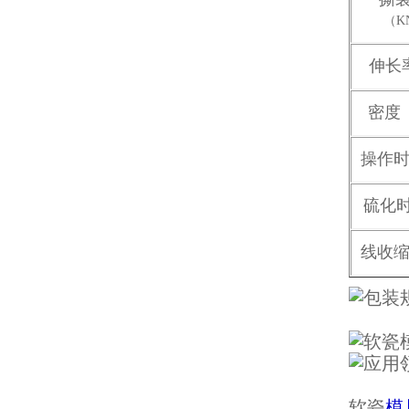
（K
注射硅胶
伸长
密度
（
操作
硫化
手板硅胶
线收
高效过滤器液槽胶
软瓷
模