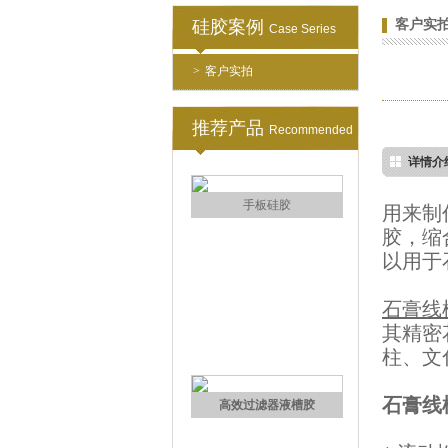
注射硅胶
硅胶案例
客户实
Case Series
>
客户实拍
推荐产品
Recommended
详情介
手板硅胶
用来制
胶，缩
以用于
石膏线
其精密
柱、文
石膏线
高效过滤器液槽胶