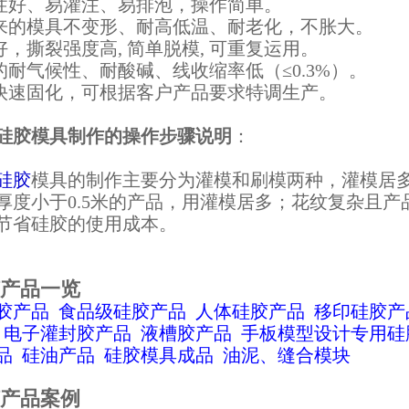
动性好、易灌注、易排泡，操作简单。
出来的模具不变形、耐高低温、耐老化，不胀大。
力好，撕裂强度高, 简单脱模, 可重复运用。
好的耐气候性、耐酸碱、线收缩率低（≤0.3%）。
温快速固化，可根据客户产品要求特调生产。
硅胶模具制作的操作步骤说明
：
硅胶
模具的制作主要分为灌模和刷模两种，灌模居
厚度小于0.5米的产品，用灌模居多；花纹复杂且产品
节省硅胶的使用成本。
产品一览
胶产品
食品级硅胶产品
人体硅胶产品
移印硅胶产
电子灌封胶产品
液槽胶产品
手板模型设计专用硅
品
硅油产品
硅胶模具成品
油泥、缝合模块
产品案例