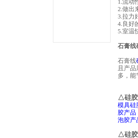
1.流
2.做
3.拉
4.良
5.室
石膏线
果冻胶
石膏线
且产品
多，能
△硅胶
模具硅
电子灌封胶
胶产品
泡胶产
△硅胶