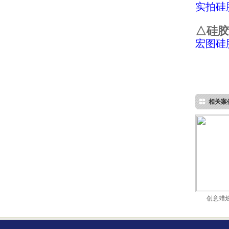
实拍硅
△硅胶
宏图硅
环保电子灌封胶
相关案
缩合型液体硅胶
创意蜡