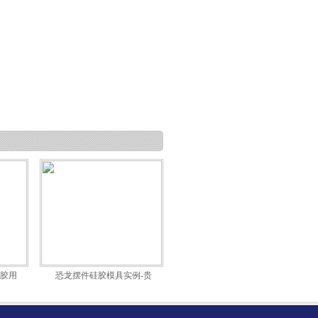
硅胶用
恐龙摆件硅胶模具实例-贵