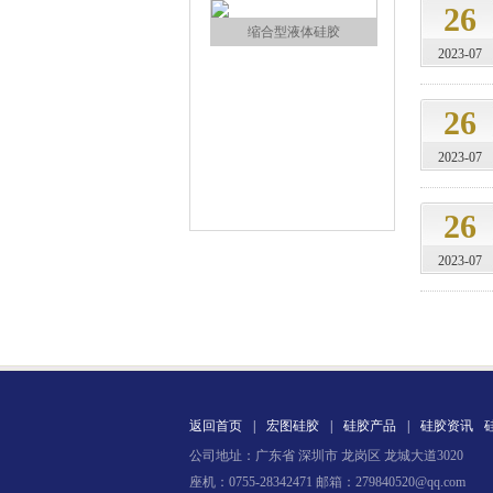
26
缩合型液体硅胶
2023-07
26
2023-07
26
加成型液体硅橡胶
2023-07
返回首页
|
宏图硅胶
|
硅胶产品
|
硅胶资讯
公司地址：广东省 深圳市 龙岗区 龙城大道3020
水泥地暖模块模具硅胶
座机：0755-28342471 邮箱：279840520@qq.com