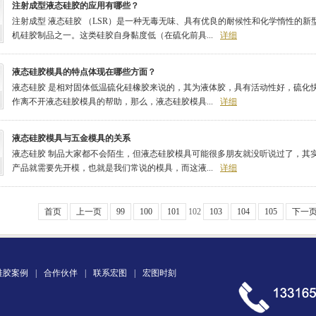
注射成型液态硅胶的应用有哪些？
注射成型 液态硅胶 （LSR）是一种无毒无味、具有优良的耐候性和化学惰性的
机硅胶制品之一。这类硅胶自身黏度低（在硫化前具...
详细
液态硅胶模具的特点体现在哪些方面？
液态硅胶 是相对固体低温硫化硅橡胶来说的，其为液体胶，具有活动性好，硫化
作离不开液态硅胶模具的帮助，那么，液态硅胶模具...
详细
液态硅胶模具与五金模具的关系
液态硅胶 制品大家都不会陌生，但液态硅胶模具可能很多朋友就没听说过了，其
产品就需要先开模，也就是我们常说的模具，而这液...
详细
首页
上一页
99
100
101
102
103
104
105
下一
硅胶案例
|
合作伙伴
|
联系宏图
|
宏图时刻