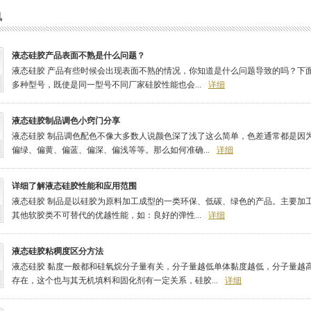
讯
液态硅胶产品表面不熟是什么问题？
液态硅胶 产品有些时候会出现表面不熟的情况，你知道是什么问题导致的吗？下面宏
多种型号，既使是同一型号不同厂家硅胶性能也会...
详细
液态硅胶制品调色小窍门分享
液态硅胶 制品调色配色不像大多数人说颜色深了浅了这么简单，色差通常都是因
偏绿、偏黄、偏蓝、偏深、偏浅等等。那么如何准确...
详细
详细了解液态硅胶性能和应用范围
液态硅胶 制品是以硅胶为原料加工成型的一类环保、低碳、绿色的产品。主要加
其他软胶类不可替代的优越性能，如：良好的弹性...
详细
液态硅胶粘稠度区分方法
液态硅胶 黏度一般都和硅氧烷分子量有关，分子量越低单体黏度越低，分子量越高呈现
存在，这个也与其无机填料和固化剂有一定关系，硅胶...
详细