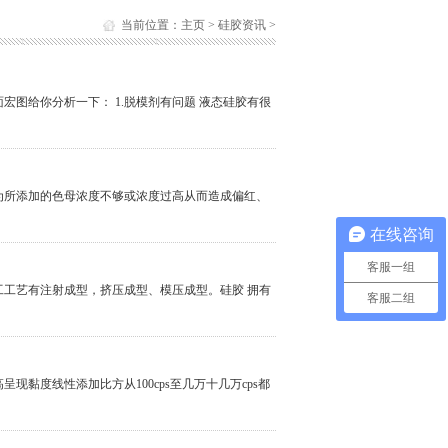
当前位置：
主页
>
硅胶资讯
>
图给你分析一下： 1.脱模剂有问题 液态硅胶有很
为所添加的色母浓度不够或浓度过高从而造成偏红、
在线咨询
客服一组
工工艺有注射成型，挤压成型、模压成型。硅胶 拥有
客服二组
黏度线性添加比方从100cps至几万十几万cps都