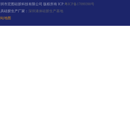
深圳市宏图硅胶科技有限公司 版权所有 ICP:
粤ICP备17099390号
模具硅胶生产厂家：
深圳液体硅胶生产基地
网站地图
电子灌封胶
环保电子灌封胶