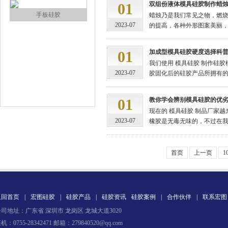
01
双组份液体模具硅胶制作蜡
手板硅胶
蜡烛乃是我们常见之物，燃
2023-07
的提高，各种外形图案美丽，形
01
加成型模具硅胶硬度选择科
我们使用 模具硅胶 制作硅
2023-07
胶固化后的硅胶产品所拥有的硬
01
教你学会辨别模具硅胶的优
现在的 模具硅胶 制品厂家
高效过滤器液槽胶
2023-07
橡胶是无毒无味的，不过在我们
首页
上一页
1
返回首页
|
宏图硅胶
|
硅胶产品
|
硅胶资讯
硅胶案例
|
合作伙伴
|
联系宏图
司地址：广东省 深圳市 龙岗区 龙城大道3020
果冻胶
机：0755-28342471 邮箱：279840520@qq.com