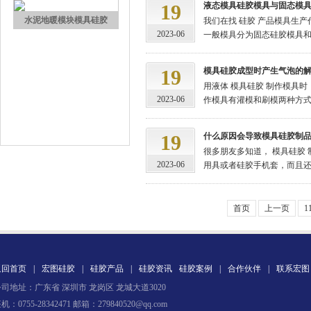
19
液态模具硅胶模具与固态模
水泥地暖模块模具硅胶
我们在找 硅胶 产品模具生
2023-06
一般模具分为固态硅胶模具和液
19
模具硅胶成型时产生气泡的
用液体 模具硅胶 制作模具
2023-06
作模具有灌模和刷模两种方式，
19
什么原因会导致模具硅胶制
很多朋友多知道， 模具硅胶
眼镜鼻托专用注射硅胶
2023-06
用具或者硅胶手机套，而且还会
首页
上一页
1
返回首页
|
宏图硅胶
|
硅胶产品
|
硅胶资讯
硅胶案例
|
合作伙伴
|
联系宏图
司地址：广东省 深圳市 龙岗区 龙城大道3020
涂布硅胶
机：0755-28342471 邮箱：279840520@qq.com