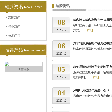
硅胶资讯
硅胶资讯
News Center
>
宏图新闻
半透明模具硅胶
08
移印胶头移印次数少什么原
移印胶头，是一种印刷工具
>
行业新闻
2025-12
方式。...
详细
>
技术问答
06
汽车轮胎原型制作模具硅橡
汽车轮胎原型制作模具硅橡胶
推荐产品
Recommended
2025-12
05
教你用液体硅胶完美复制手
注射硅胶
液体硅胶复制手办是一项需
2025-12
理想材料。...
详细
04
风电叶片硅胶作用是什么 ？
风电叶片硅胶作为风力发电领
2025-12