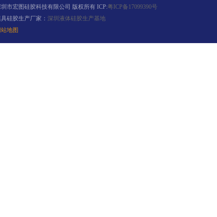
深圳市宏图硅胶科技有限公司 版权所有 ICP:
粤ICP备17099390号
模具硅胶生产厂家：
深圳液体硅胶生产基地
网站地图
电子灌封胶
环保电子灌封胶