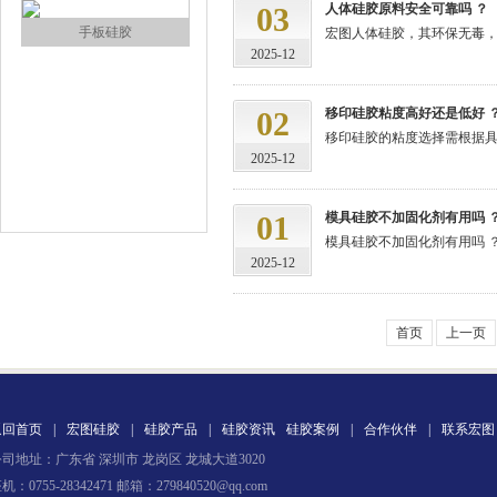
03
人体硅胶原料安全可靠吗 ？
手板硅胶
宏图人体硅胶，其环保无毒，经
2025-12
02
移印硅胶粘度高好还是低好 
移印硅胶的粘度选择需根据具体
2025-12
01
模具硅胶不加固化剂有用吗 
模具硅胶不加固化剂有用吗 ？.
高效过滤器液槽胶
2025-12
首页
上一页
返回首页
|
宏图硅胶
|
硅胶产品
|
硅胶资讯
硅胶案例
|
合作伙伴
|
联系宏图
司地址：广东省 深圳市 龙岗区 龙城大道3020
果冻胶
机：0755-28342471 邮箱：279840520@qq.com