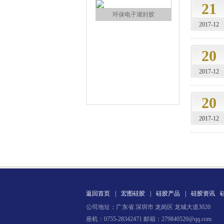
21
环保电子灌封胶
2017-12
20
2017-12
20
缩合型液体硅胶
2017-12
返回首页
|
宏图硅胶
|
硅胶产品
|
硅胶资讯
公司地址：广东省 深圳市 龙岗区 龙城大道3020
加成型液体硅橡胶
座机：0755-28342471 邮箱：279840520@qq.com