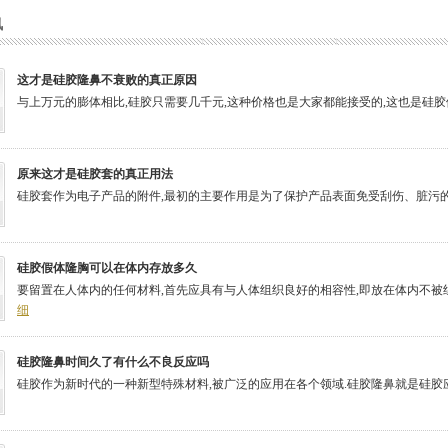
讯
这才是硅胶隆鼻不衰败的真正原因
与上万元的膨体相比,硅胶只需要几千元,这种价格也是大家都能接受的,这也是硅胶假
原来这才是硅胶套的真正用法
硅胶套作为电子产品的附件,最初的主要作用是为了保护产品表面免受刮伤、脏污的侵扰
硅胶假体隆胸可以在体内存放多久
要留置在人体内的任何材料,首先应具有与人体组织良好的相容性,即放在体内不被组
细
硅胶隆鼻时间久了有什么不良反应吗
硅胶作为新时代的一种新型特殊材料,被广泛的应用在各个领域.硅胶隆鼻就是硅胶应用