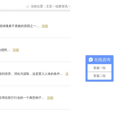
当前位置：
主页
>
硅胶资讯
>
体隆鼻不衰败的原因之一....
详细
....
详细
在线咨询
客服一组
织排异、消化与汲取，这是置入人体的条件....
详
客服二组
在医疗行业的一个典型例子....
详细