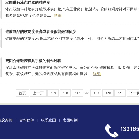
宏图讲解液态硅胶的粘稠度
液态双组份硅胶有加成型环保硅胶,也有工业级硅胶.液态硅胶的粘稠度针对不同的
越多越紧密,硬度也是越高....
详细
硅胶制品的软硬度最高或者最低能做到多少
硅胶制品的软硬度,根据工艺的不同软硬度也就不一样.一般分为液态工艺和固态工艺..
宏图介绍硅胶模具手板的制作过程
深圳宏图硅胶在液体硅胶方面做的好的技术厂家公司介绍 硅胶模具手板 制作工艺如
复杂、花纹精细、无脱模斜度或具有倒脱模斜度以...
详细
首页
上一页
315
316
317
318
319
320
321
下一
硅胶案例
|
合作伙伴
|
联系宏图
|
宏图时刻