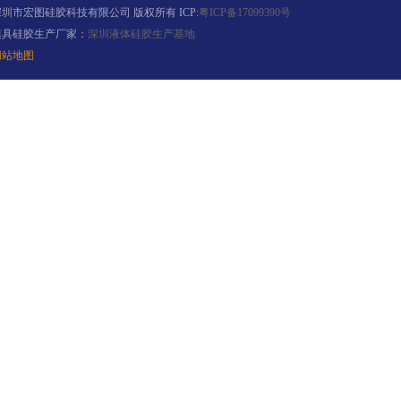
深圳市宏图硅胶科技有限公司 版权所有 ICP:
粤ICP备17099390号
模具硅胶生产厂家：
深圳液体硅胶生产基地
网站地图
缩合型液体硅胶
加成型液体硅橡胶