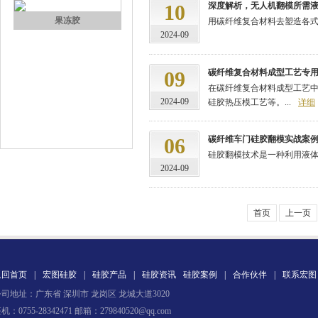
10
深度解析，无人机翻模所需
果冻胶
用碳纤维复合材料去塑造各式
2024-09
09
碳纤维复合材料成型工艺专
在碳纤维复合材料成型工艺
2024-09
硅胶热压模工艺等。...
详细
06
碳纤维车门硅胶翻模实战案
硅胶翻模技术是一种利用液体
电子灌封胶
2024-09
首页
上一页
返回首页
|
宏图硅胶
|
硅胶产品
|
硅胶资讯
硅胶案例
|
合作伙伴
|
联系宏图
司地址：广东省 深圳市 龙岗区 龙城大道3020
环保电子灌封胶
机：0755-28342471 邮箱：279840520@qq.com