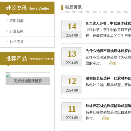
硅胶资讯
硅胶资讯
News Center
>
宏图新闻
手板硅胶
14
DIY达人必看，中秋液体硅
中秋佳节，亲手制作月饼不
>
行业新闻
2024-09
样，还能保证食品的卫生与安全
>
技术问答
13
为什么选择不冒油液体硅胶
选择不冒油液体硅胶作为硅
推荐产品
Recommended
2024-09
面的考虑。...
详细
12
耐候抗老新选择，硅胶材料
高效过滤器液槽胶
风电叶片是由模具成型，液体
2024-09
11
硅橡胶芯材热压模辅助成型
特调硅橡胶初始是双组份液
2024-09
操作。...
详细