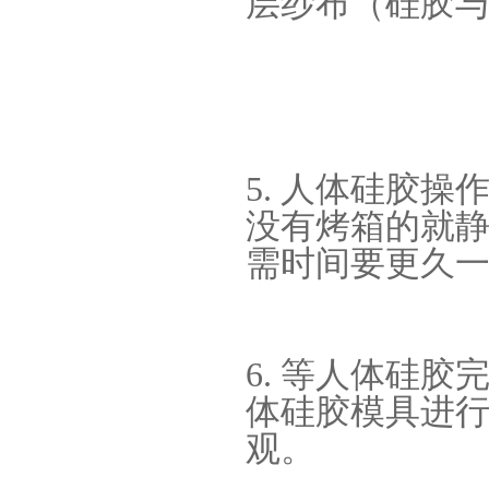
层纱布（硅胶
5. 人体硅胶
高效过滤器液槽胶
没有烤箱的就
需时间要更久
6. 等人体硅
体硅胶模具进
果冻胶
观。