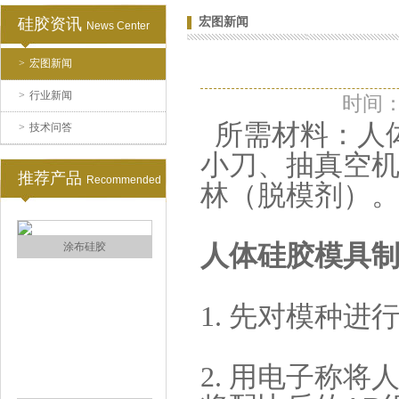
硅胶资讯
宏图新闻
News Center
>
宏图新闻
眼镜鼻托专用注射硅胶
>
行业新闻
时间：2
所需材料：
人
>
技术问答
小刀、抽真空
推荐产品
Recommended
林（脱模剂）
人体硅胶模具
涂布硅胶
1. 先对模种
2. 用电子称将