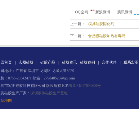
QQ空间
新浪微博
腾讯微博
上一篇：
模具硅胶固化剂
下一篇：
食品级硅胶加热有毒吗
电子灌封胶
返回首页
|
宏图硅胶
|
硅胶产品
|
硅胶资讯
硅胶案例
|
合作伙伴
|
联系宏图
司地址：广东省 深圳市 龙岗区 龙城大道3020
机：0755-28342471 邮箱：279840520@qq.com
深圳市宏图硅胶科技有限公司 版权所有 ICP:
粤ICP备17099390号
模具硅胶生产厂家：
深圳液体硅胶生产基地
网站地图
环保电子灌封胶