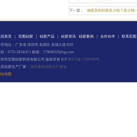
下一篇：
做模具的硅胶多少钱？多少钱
返回首页
|
宏图硅胶
|
硅胶产品
|
硅胶资讯
硅胶案例
|
合作伙伴
|
联系宏图
果冻胶
司地址：广东省 深圳市 龙岗区 龙城大道3020
机：0755-28342471 邮箱：279840520@qq.com
深圳市宏图硅胶科技有限公司 版权所有 ICP:
粤ICP备17099390号
模具硅胶生产厂家：
深圳液体硅胶生产基地
网站地图
电子灌封胶