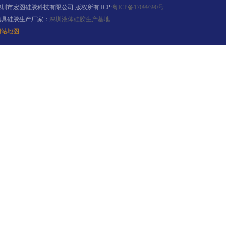
深圳市宏图硅胶科技有限公司 版权所有 ICP:
粤ICP备17099390号
模具硅胶生产厂家：
深圳液体硅胶生产基地
网站地图
果冻胶
电子灌封胶