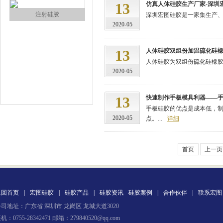
13
仿真人体硅胶生产厂家-深圳
注射硅胶
深圳宏图硅胶是一家集生产、研
2020-05
13
人体硅胶双组份加温硫化硅
人体硅胶为双组份硫化硅橡胶,
2020-05
13
快速制作手板模具利器——
手板硅胶的优点是成本低，
手板硅胶
2020-05
点。...
详细
首页
上一页
返回首页
|
宏图硅胶
|
硅胶产品
|
硅胶资讯
硅胶案例
|
合作伙伴
|
联系宏图
司地址：广东省 深圳市 龙岗区 龙城大道3020
高效过滤器液槽胶
机：0755-28342471 邮箱：279840520@qq.com