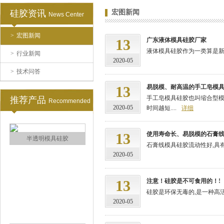
硅胶资讯
宏图新闻
News Center
>
宏图新闻
涂布硅胶
13
广东液体模具硅胶厂家
液体模具硅胶作为一类算是新兴的
>
行业新闻
2020-05
>
技术问答
13
易脱模、耐高温的手工皂模
手工皂模具硅胶也叫缩合型模
推荐产品
Recommended
2020-05
时间越短....
详细
13
使用寿命长、易脱模的石膏
半透明模具硅胶
石膏线模具硅胶流动性好,具有
2020-05
13
注意！硅胶是不可食用的！!
硅胶是环保无毒的,是一种高活
2020-05