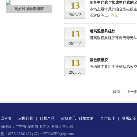
13
缩合型硅胶与加成型硅胶的
高效过滤器液槽胶
市场上最常见的缩合型硅胶主要有
2020-05
灌封胶等....
详细
13
耐高温模具硅胶
耐高温模具硅胶环保无毒无味、
2020-05
13
蓝色液槽胶
液槽胶主要用于液槽型高效空气
果冻胶
2020-05
首页
上一
返回首页
|
宏图硅胶
|
硅胶产品
|
硅胶资讯
硅胶案例
|
合作伙伴
|
联系宏图
司地址：广东省 深圳市 龙岗区 龙城大道3020
电子灌封胶
机：0755-28342471 邮箱：279840520@qq.com