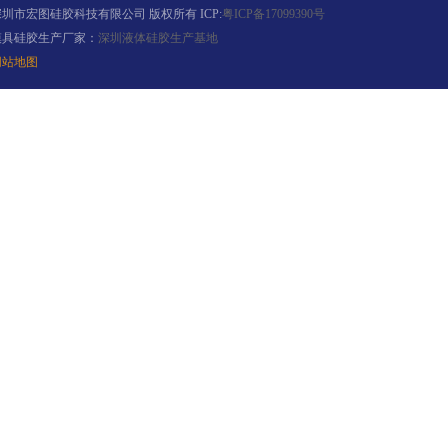
深圳市宏图硅胶科技有限公司 版权所有 ICP:
粤ICP备17099390号
模具硅胶生产厂家：
深圳液体硅胶生产基地
网站地图
环保电子灌封胶
缩合型液体硅胶