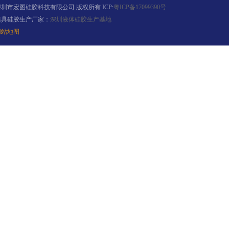
深圳市宏图硅胶科技有限公司 版权所有 ICP:
粤ICP备17099390号
模具硅胶生产厂家：
深圳液体硅胶生产基地
网站地图
果冻胶
电子灌封胶