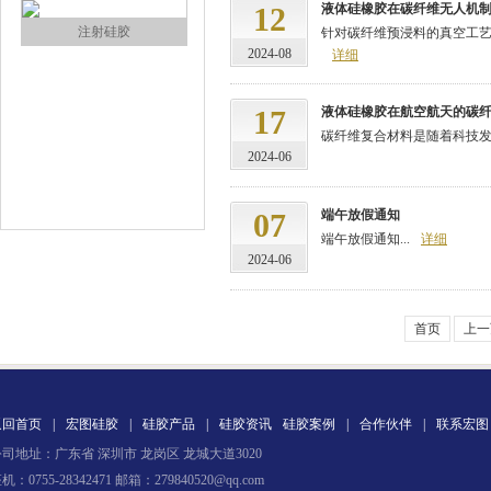
12
液体硅橡胶在碳纤维无人机
注射硅胶
针对碳纤维预浸料的真空工艺
2024-08
详细
17
液体硅橡胶在航空航天的碳
碳纤维复合材料是随着科技发
2024-06
07
端午放假通知
端午放假通知...
详细
手板硅胶
2024-06
首页
上一
返回首页
|
宏图硅胶
|
硅胶产品
|
硅胶资讯
硅胶案例
|
合作伙伴
|
联系宏图
司地址：广东省 深圳市 龙岗区 龙城大道3020
高效过滤器液槽胶
机：0755-28342471 邮箱：279840520@qq.com