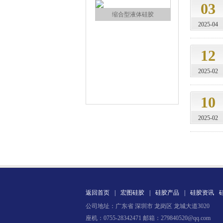
03
2025-04
12
2025-02
缩合型液体硅胶
10
2025-02
加成型液体硅橡胶
返回首页
|
宏图硅胶
|
硅胶产品
|
硅胶资讯
公司地址：广东省 深圳市 龙岗区 龙城大道3020
座机：0755-28342471 邮箱：279840520@qq.com