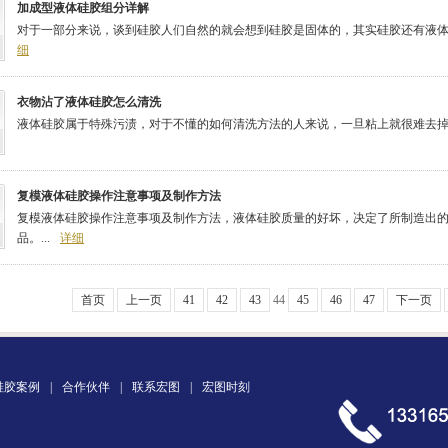
加成型液体硅胶组分详解
对于一部分来说，谈到硅胶人们自然的就会想到硅胶是固体的，其实硅胶还有液体的，
细
衣物沾了液体硅胶怎么清洗
液体硅胶属于特殊污渍，对于不懂的如何清洗方法的人来说，一旦粘上就很难去掉，
复模液体硅胶操作注意事项及制作方法
复模液体硅胶操作注意事项及制作方法，液体硅胶质量的好坏，决定了所制造出
品。...
详细
首页
上一页
41
42
43
44
45
46
47
下一页
硅胶案例
|
合作伙伴
|
联系宏图
|
宏图时刻