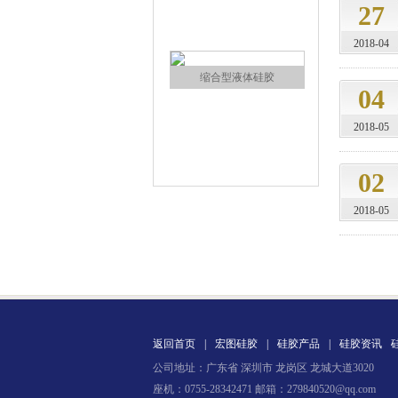
27
环保电子灌封胶
2018-04
04
2018-05
02
缩合型液体硅胶
2018-05
返回首页
|
宏图硅胶
|
硅胶产品
|
硅胶资讯
公司地址：广东省 深圳市 龙岗区 龙城大道3020
加成型液体硅橡胶
座机：0755-28342471 邮箱：279840520@qq.com